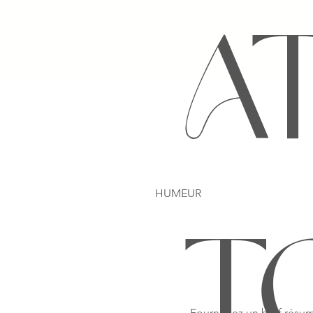
A
HUMEUR
T
Fournissez un bref résum