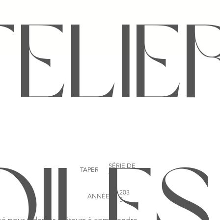
TELIE
SÉRIE DE
OILES
TAPER
4
203
ANNÉE
5
é pour aider les visiteurs à comprendre